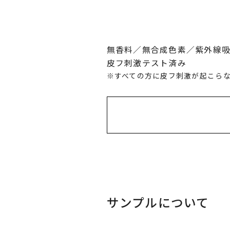
無香料／無合成色素／紫外線吸
皮フ刺激テスト済み
すべての方に皮フ刺激が起こら
シクロペンタシロキサン、
ムヘクトライト、クエン酸
鉄、タルク
サンプルについて