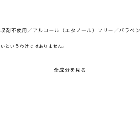
収剤不使用／アルコール（エタノール）フリー／パラベン
ないというわけではありません。
全成分を見る
水、トリメチルシロキシケイ酸、ＤＰＧ、ＰＥＧ－９ジメ
Ｎａ、水酸化Ａｌ、ハイドロゲンジメチコン、メチコン、（