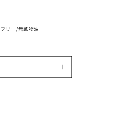
フリー/無鉱物油
チコン、ジステアルジモニウ
＋/－）酸化チタン、酸化